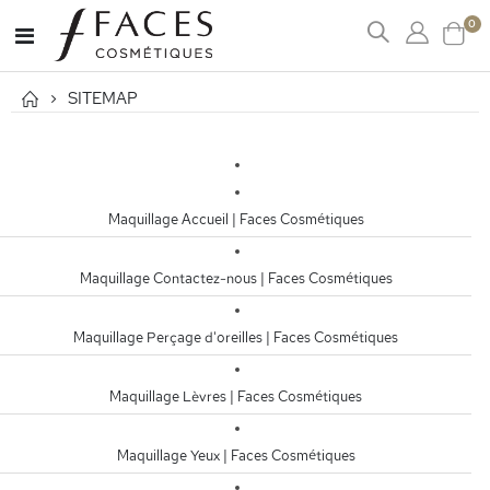
art
0
Affichage
Cart
navigation
SITEMAP
Maquillage Accueil | Faces Cosmétiques
Maquillage Contactez-nous | Faces Cosmétiques
Maquillage Perçage d'oreilles | Faces Cosmétiques
Maquillage Lèvres | Faces Cosmétiques
Maquillage Yeux | Faces Cosmétiques