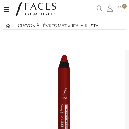
art
0
Affichage
Cart
navigation
CRAYON À LÈVRES MAT «REALY RUST»
Passer
à
la
fin
de
la
galerie
d’images