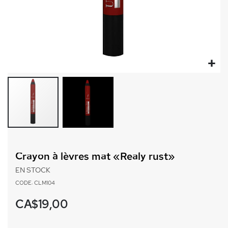
Passer
au
Crayon à lèvres mat «Realy rust»
début
de
EN STOCK
la
CODE: CLM104
Galerie
d’images
CA$19,00