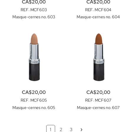
CA$20,00
CA$20,00
REF
: MCF603
REF
: MCF604
Masque-cernes no. 603
Masque-cernes no. 604
CA$20,00
CA$20,00
REF
: MCF605
REF
: MCF607
Masque-cernes no. 605
Masque-cernes no. 607
Page
Vous lisez actuellement la page
Page
Page
Page
Suivant
1
2
3