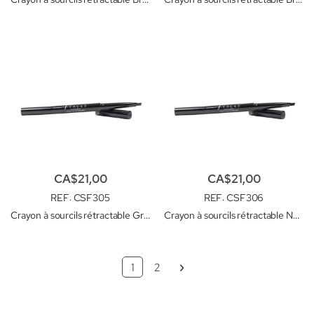
CA$21,00
CA$21,00
REF
: CSF305
REF
: CSF306
Crayon à sourcils rétractable Gris foncé
Crayon à sourcils rétractable Noir
Page
Vous lisez actuellement la page
Page
Page
Suivant
1
2