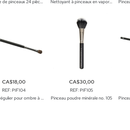
Ensemble de pinceaux 24 pièces FACES
Nettoyant à pinceaux en vaporisateur
CA$18,00
CA$30,00
REF
: PIF104
REF
: PIF105
Pinceau régulier pour ombre à paupière no. 104
Pinceau poudre minérale no. 105