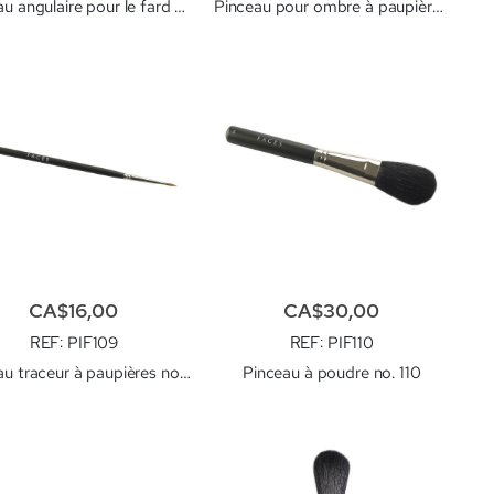
Pinceau angulaire pour le fard à joue no. 102
Pinceau pour ombre à paupière de base no. 103
CA$16,00
CA$30,00
REF
: PIF109
REF
: PIF110
Pinceau traceur à paupières no. 109
Pinceau à poudre no. 110