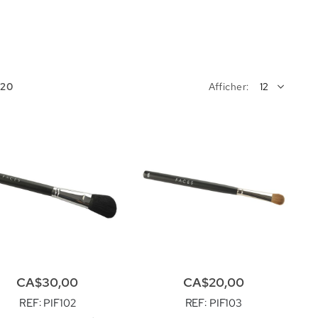
Afficher
r
20
CA$30,00
CA$20,00
REF
: PIF102
REF
: PIF103