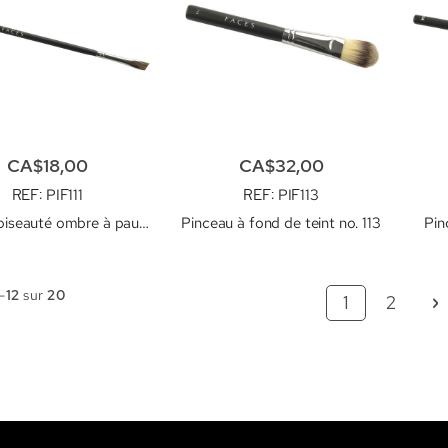
CA$18,00
CA$32,00
REF
: PIF111
REF
: PIF113
Pinceau biseauté ombre à paupière no. 111
Pinceau à fond de teint no. 113
Pin
-
12
sur
20
Page
Vous lisez ac
Page
P
S
1
2