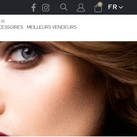
articles
0
FR
LANGUE
Cart
US
CESSOIRES
MEILLEURS VENDEURS