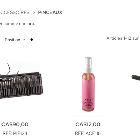
ACCESSOIRES
PINCEAUX
er comme une pro.
Articles
1
-
12
su
Par
ordre
décroissant
CA$90,00
CA$12,00
REF
: PIF124
REF
: ACF116