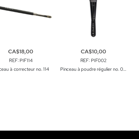
CA$18,00
CA$10,00
REF
: PIF114
REF
: PIF002
ceau à correcteur no. 114
Pinceau à poudre régulier no. 002
tuellement la page
age
uivant