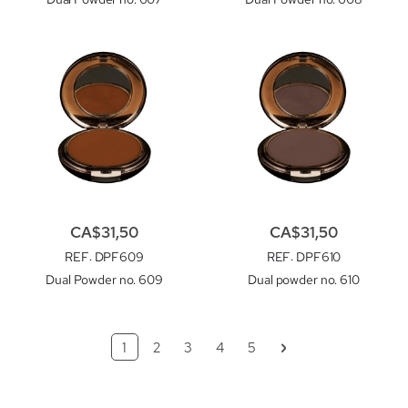
CA$31,50
CA$31,50
REF
: DPF609
REF
: DPF610
Dual Powder no. 609
Dual powder no. 610
Page
Vous lisez actuellement la page
Page
Page
Page
Page
Page
Suivant
1
2
3
4
5