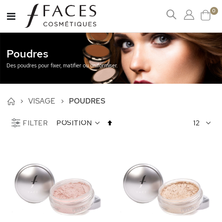
art
0
Affichage
Cart
navigation
Poudres
Des poudres pour fixer, matifier ou uniformiser.
VISAGE
POUDRES
Par
FILTER
ordre
décroissant