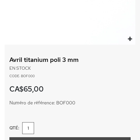
Passer
au
Avril titanium poli 3 mm
début
de
EN STOCK
la
CODE: BOF000
Galerie
d’images
CA$65,00
Numéro de référence: BOF000
QTÉ: