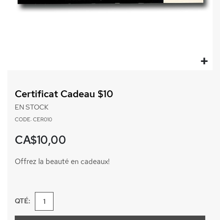
Passer
au
Certificat Cadeau $10
début
de
EN STOCK
la
CODE: CER010
Galerie
d’images
CA$10,00
Offrez la beauté en cadeaux!
QTÉ: