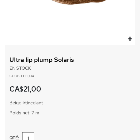
Passer
au
Ultra lip plump Solaris
début
de
EN STOCK
la
CODE: LPF004
Galerie
d’images
CA$21,00
Beige étincelant
Poids net: 7 ml
QTÉ: