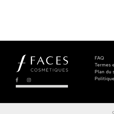
la
Galerie
d’images
FAQ
Termes e
Plan du 
Politiqu