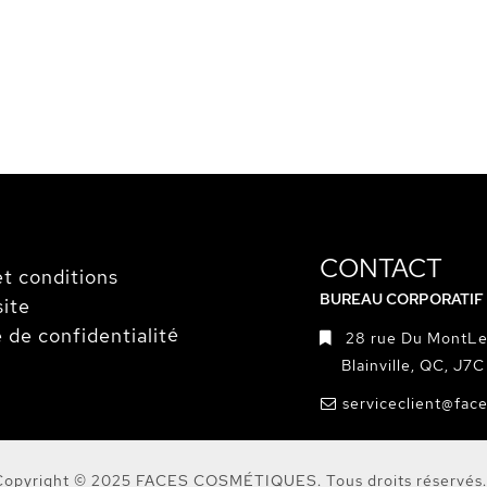
CONTACT
t conditions
BUREAU CORPORATIF
site
e de confidentialité
28 rue Du MontLe
Blainville, QC, J7
serviceclient@fac
Copyright © 2025 FACES COSMÉTIQUES. Tous droits réservés.