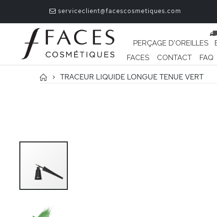
serviceclient@facescosmetiques.com
PERÇAGE D'OREILLES
FACES
CONTACT
FAQ
TRACEUR LIQUIDE LONGUE TENUE VERT
Passer
à
la
fin
de
la