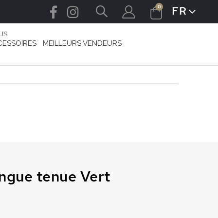
articles
0
FR
LANGUE
Cart
US
CESSOIRES
MEILLEURS VENDEURS
ongue tenue Vert