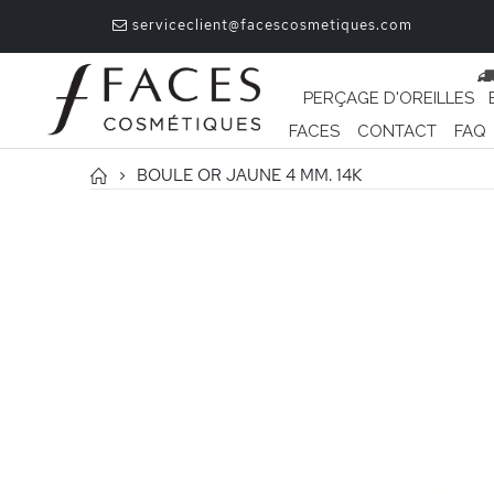
serviceclient@facescosmetiques.com
PERÇAGE D'OREILLES
FACES
CONTACT
FAQ
BOULE OR JAUNE 4 MM. 14K
Passer
à
la
fin
de
la