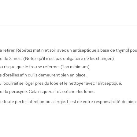
ns la retirer. Répétez matin et soir avec un antiseptique à base de thymol 
 de 3 mois. (Notez qu'il n’est pas obligatoire de les changer.)
au risque que le trou se referme. (1 an minimum)
 d’oreilles afin qu’ils demeurent bien en place.
 pourrait se loger près du lobe et le nettoyer avec l’antiseptique.
u du peroxyde. Cela risquerait d’assécher les lobes.
te perte, infection ou allergie. Il est de votre responsabilité de bien