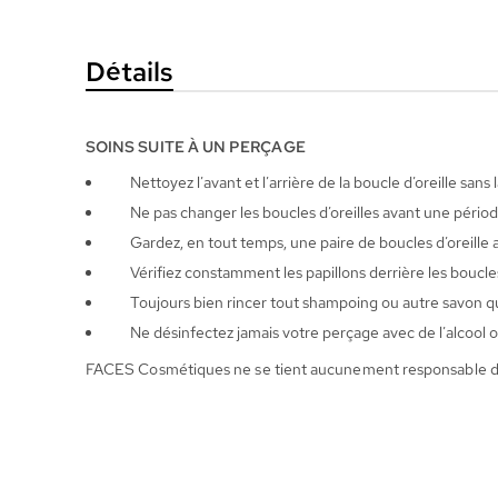
la
Galerie
Détails
d’images
SOINS SUITE À UN PERÇAGE
Nettoyez l’avant et l’arrière de la boucle d’oreille sa
Ne pas changer les boucles d’oreilles avant une période
Gardez, en tout temps, une paire de boucles d’oreille 
Vérifiez constamment les papillons derrière les boucles
Toujours bien rincer tout shampoing ou autre savon qui
Ne désinfectez jamais votre perçage avec de l’alcool o
FACES Cosmétiques ne se tient aucunement responsable de tou