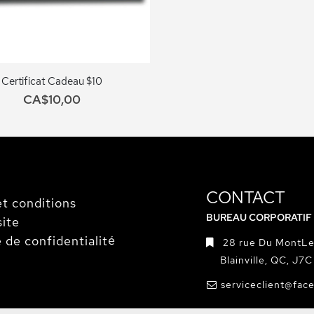
Certificat Cadeau $10
CA$10,00
CONTACT
t conditions
BUREAU CORPORATIF
site
e de confidentialité
28 rue Du MontLe
Blainville, QC, J7
serviceclient@fac