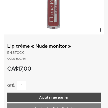
Passer
au
Lip crème « Nude monitor »
début
de
EN STOCK
la
CODE: RLC756
Galerie
d’images
CA$17,00
QTÉ:
Ajouter au panier