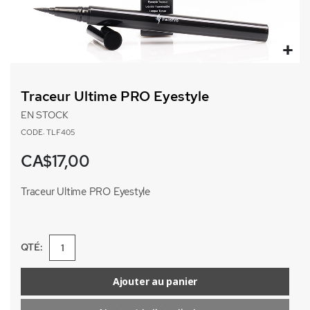
Passer
au
Traceur Ultime PRO Eyestyle
début
de
EN STOCK
la
CODE: TLF405
Galerie
d’images
CA$17,00
Traceur Ultime PRO Eyestyle
QTÉ:
Ajouter au panier