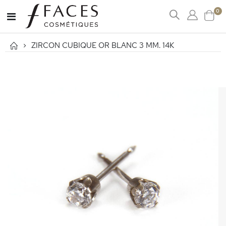
art
0
Affichage
Cart
navigation
ZIRCON CUBIQUE OR BLANC 3 MM. 14K
Passer
à
la
fin
de
la
galerie
d’images