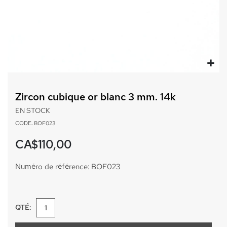
Passer
au
Zircon cubique or blanc 3 mm. 14k
début
de
EN STOCK
la
CODE: BOF023
Galerie
d’images
CA$110,00
Numéro de référence: BOF023
QTÉ: