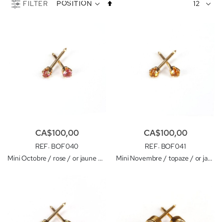
Par
FILTER
ordre
décroissant
CA$100,00
CA$100,00
REF
: BOF040
REF
: BOF041
Mini Octobre / rose / or jaune 2 mm. 14k
Mini Novembre / topaze / or jaune 2 mm. 14k