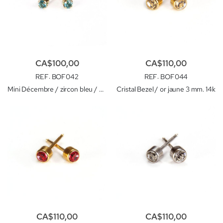
CA$100,00
CA$110,00
REF
: BOF042
REF
: BOF044
Mini Décembre / zircon bleu / or jaune 2 mm. 14k
Cristal Bezel / or jaune 3 mm. 14k
CA$110,00
CA$110,00