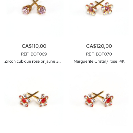
CA$110,00
CA$120,00
REF
: BOF069
REF
: BOF070
Zircon cubique rose or jaune 3mm. 14k
Marguerite Cristal / rose 14K