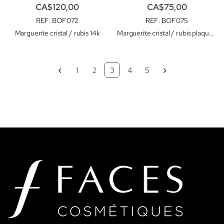
CA$120,00
CA$75,00
REF
: BOF072
REF
: BOF075
Marguerite cristal / rubis 14k
Marguerite cristal / rubis plaqué or 24k
Page
Page
Précédent
Page
Page
Vous lisez actuellement la page
Page
Page
Page
Suivant
1
2
3
4
5