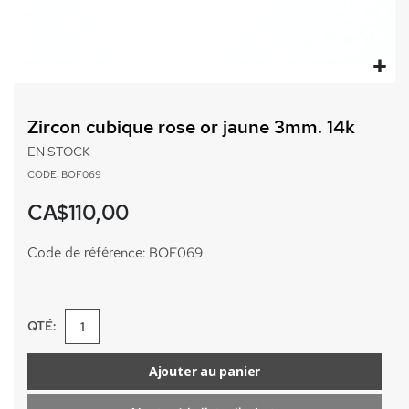
Passer
au
Zircon cubique rose or jaune 3mm. 14k
début
de
EN STOCK
la
CODE: BOF069
Galerie
d’images
CA$110,00
Code de référence: BOF069
QTÉ:
Ajouter au panier