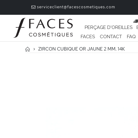
serviceclient@facescosmetiques.com
PERÇAGE D'OREILLES
FACES
CONTACT
FAQ
ZIRCON CUBIQUE OR JAUNE 2 MM. 14K
Passer
à
la
fin
de
la