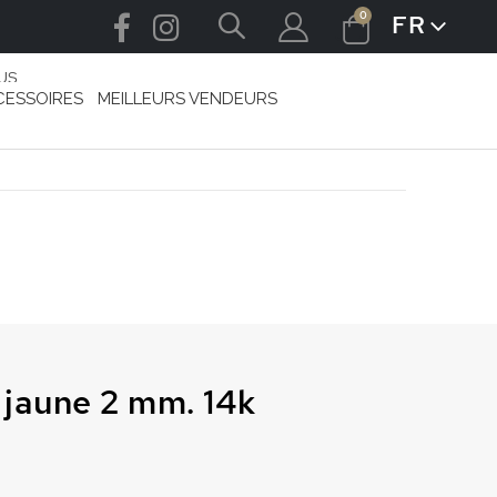
articles
0
FR
LANGUE
Cart
US
CESSOIRES
MEILLEURS VENDEURS
 jaune 2 mm. 14k