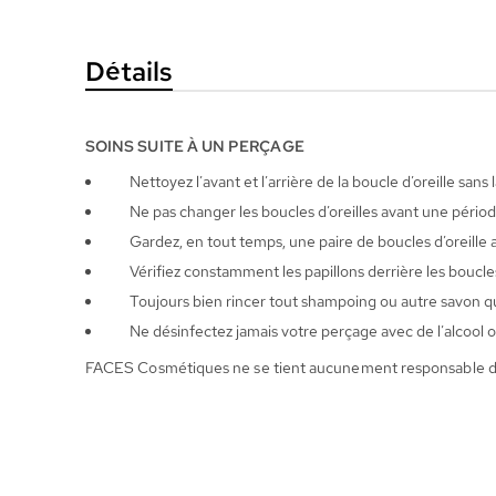
la
Galerie
Détails
d’images
SOINS SUITE À UN PERÇAGE
Nettoyez l’avant et l’arrière de la boucle d’oreille sa
Ne pas changer les boucles d’oreilles avant une période
Gardez, en tout temps, une paire de boucles d’oreille 
Vérifiez constamment les papillons derrière les boucles
Toujours bien rincer tout shampoing ou autre savon qui
Ne désinfectez jamais votre perçage avec de l’alcool o
FACES Cosmétiques ne se tient aucunement responsable de tou