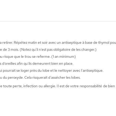
ns la retirer. Répétez matin et soir avec un antiseptique à base de thymol 
 de 3 mois. (Notez qu'il n’est pas obligatoire de les changer.)
au risque que le trou se referme. (1 an minimum)
 d’oreilles afin qu’ils demeurent bien en place.
 pourrait se loger près du lobe et le nettoyer avec l’antiseptique.
u du peroxyde. Cela risquerait d’assécher les lobes.
te perte, infection ou allergie. Il est de votre responsabilité de bien