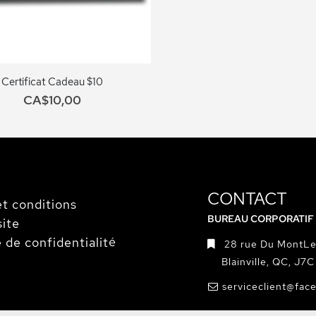
Certificat Cadeau $10
CA$10,00
CONTACT
t conditions
BUREAU CORPORATIF
site
e de confidentialité
28 rue Du MontLe
Blainville, QC, J7
serviceclient@fac