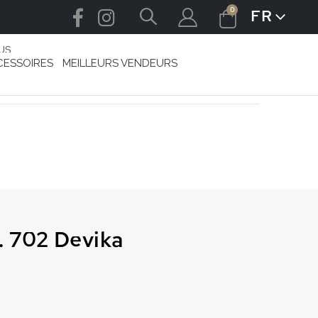
articles
0
FR
LANGUE
Cart
US
CESSOIRES
MEILLEURS VENDEURS
. 702 Devika