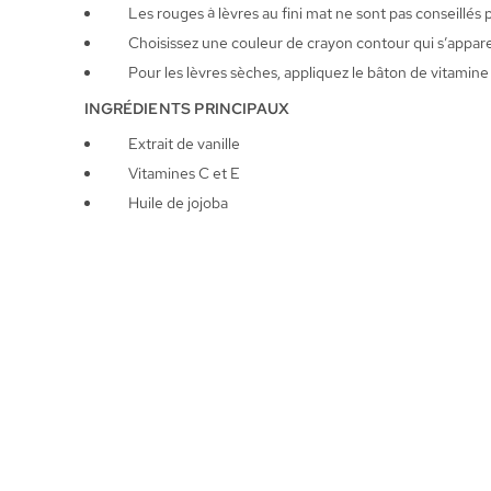
Les rouges à lèvres au fini mat ne sont pas conseillés 
Choisissez une couleur de crayon contour qui s’apparen
Pour les lèvres sèches, appliquez le bâton de vitamine
INGRÉDIENTS PRINCIPAUX
Extrait de vanille
Vitamines C et E
Huile de jojoba