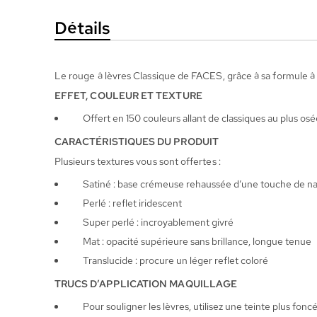
Galerie
Détails
d’images
Le rouge à lèvres Classique de FACES, grâce à sa formule à b
EFFET, COULEUR ET TEXTURE
Offert en 150 couleurs allant de classiques au plus osé
CARACTÉRISTIQUES DU PRODUIT
Plusieurs textures vous sont offertes :
Satiné : base crémeuse rehaussée d’une touche de n
Perlé : reflet iridescent
Super perlé : incroyablement givré
Mat : opacité supérieure sans brillance, longue tenue
Translucide : procure un léger reflet coloré
TRUCS D’APPLICATION MAQUILLAGE
Pour souligner les lèvres, utilisez une teinte plus fonc