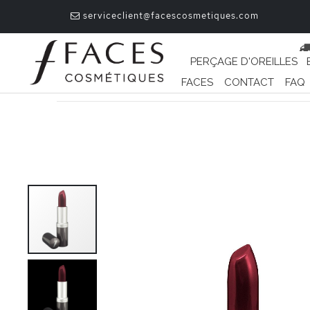
serviceclient@facescosmetiques.com
PERÇAGE D'OREILLES
FACES
CONTACT
FAQ
Passer
à
la
fin
de
la
galerie