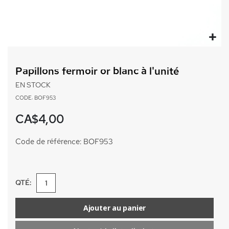
Passer
au
Papillons fermoir or blanc à l'unité
début
de
EN STOCK
la
CODE: BOF953
Galerie
d’images
CA$4,00
Code de référence: BOF953
QTÉ:
Ajouter au panier