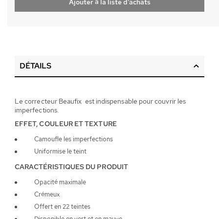
Ajouter à la liste d'achats
DÉTAILS
Le correcteur Beaufix est indispensable pour couvrir les
imperfections.
EFFET, COULEUR ET TEXTURE
Camoufle les imperfections
Uniformise le teint
CARACTÉRISTIQUES DU PRODUIT
Opacité maximale
Crémeux
Offert en 22 teintes
Disponible en vert et en mauve