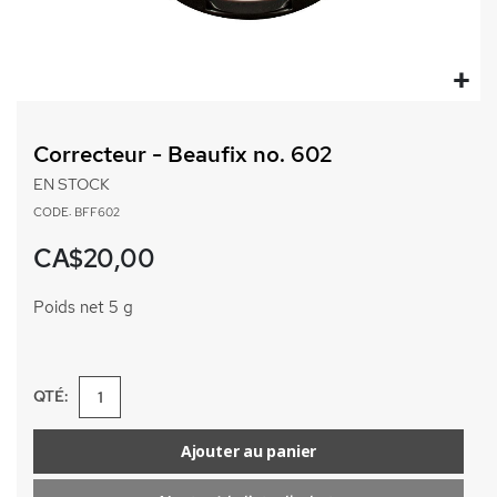
Passer
au
Correcteur - Beaufix no. 602
début
de
EN STOCK
la
CODE: BFF602
Galerie
d’images
CA$20,00
Poids net 5 g
QTÉ:
Ajouter au panier