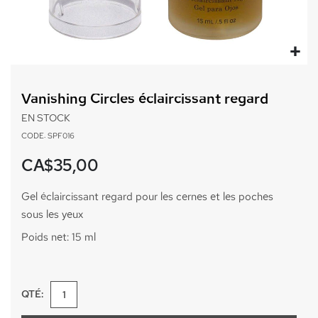
Passer
au
Vanishing Circles éclaircissant regard
début
de
EN STOCK
la
CODE: SPF016
Galerie
d’images
CA$35,00
Gel éclaircissant regard pour les cernes et les poches
sous les yeux
Poids net: 15 ml
QTÉ: