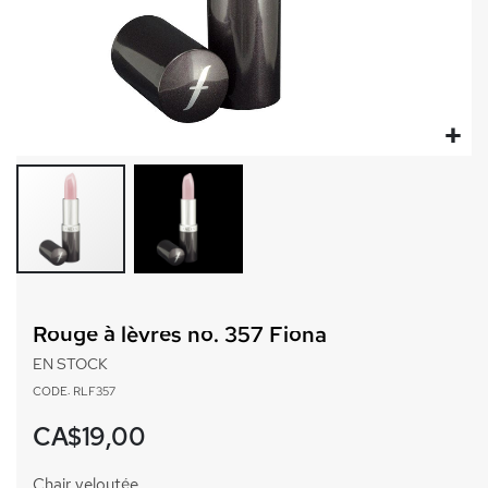
Passer
au
Rouge à lèvres no. 357 Fiona
début
de
EN STOCK
la
CODE: RLF357
Galerie
d’images
CA$19,00
Chair veloutée