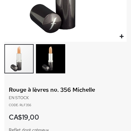
Passer
au
Rouge à lèvres no. 356 Michelle
début
de
EN STOCK
la
CODE: RLF356
Galerie
d’images
CA$19,00
Reflet doré crémeux