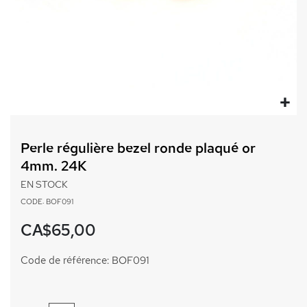
Passer
au
Perle régulière bezel ronde plaqué or
début
4mm. 24K
de
la
EN STOCK
Galerie
CODE: BOF091
d’images
CA$65,00
Code de référence: BOF091