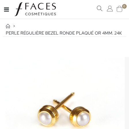
art
0
Affichage
Cart
navigation
PERLE RÉGULIÈRE BEZEL RONDE PLAQUÉ OR 4MM. 24K
Passer
à
la
fin
de
la
galerie
d’images