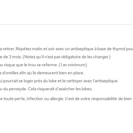
ns la retirer. Répétez matin et soir avec un antiseptique à base de thymol 
 de 3 mois. (Notez qu'il n’est pas obligatoire de les changer.)
au risque que le trou se referme. (1 an minimum)
 d’oreilles afin qu’ils demeurent bien en place.
 pourrait se loger près du lobe et le nettoyer avec l’antiseptique.
u du peroxyde. Cela risquerait d’assécher les lobes.
te perte, infection ou allergie. Il est de votre responsabilité de bien