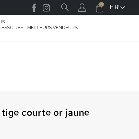
articles
0
FR
LANGUE
Cart
US
CESSOIRES
MEILLEURS VENDEURS
 tige courte or jaune