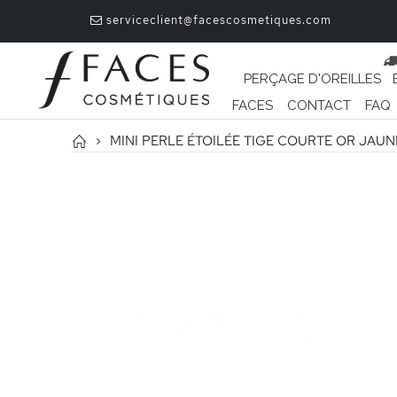
serviceclient@facescosmetiques.com
PERÇAGE D'OREILLES
FACES
CONTACT
FAQ
MINI PERLE ÉTOILÉE TIGE COURTE OR JAUN
Passer
à
la
fin
de
la