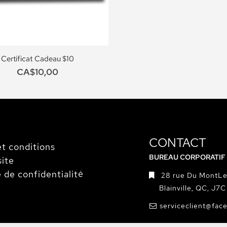
Certificat Cadeau $10
CA$10,00
CONTACT
t conditions
BUREAU CORPORATIF
site
e de confidentialité
28 rue Du MontLe
Blainville, QC, J7
serviceclient@fac