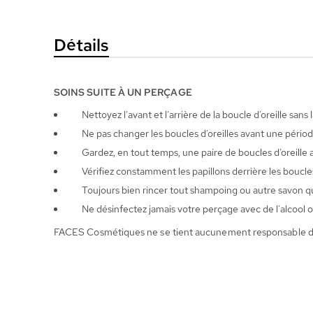
la
Galerie
Détails
d’images
SOINS SUITE À UN PERÇAGE
Nettoyez l’avant et l’arrière de la boucle d’oreille sa
Ne pas changer les boucles d’oreilles avant une période
Gardez, en tout temps, une paire de boucles d’oreille 
Vérifiez constamment les papillons derrière les boucles
Toujours bien rincer tout shampoing ou autre savon qui
Ne désinfectez jamais votre perçage avec de l’alcool o
FACES Cosmétiques ne se tient aucunement responsable de tou