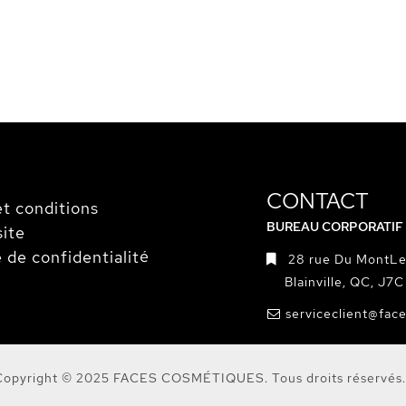
CONTACT
t conditions
BUREAU CORPORATIF
site
e de confidentialité
28 rue Du MontLe
Blainville, QC, J7
serviceclient@fac
Copyright © 2025 FACES COSMÉTIQUES. Tous droits réservés.