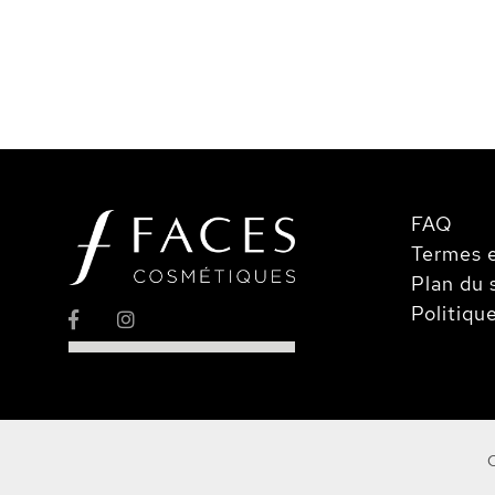
Galerie
d’images
FAQ
Termes e
Plan du 
Politiqu