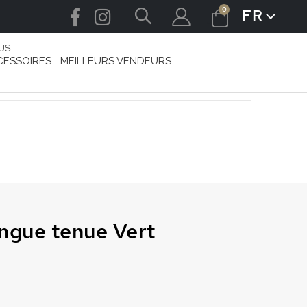
articles
0
FR
LANGUE
Cart
US
CESSOIRES
MEILLEURS VENDEURS
ongue tenue Vert