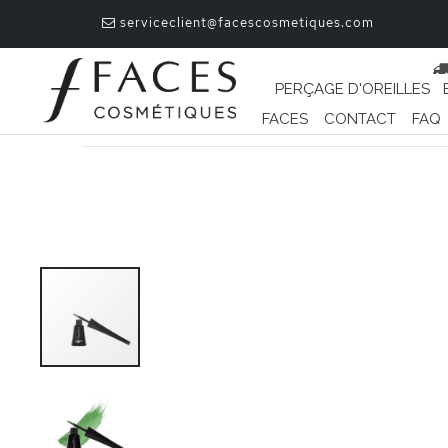
serviceclient@facescosmetiques.com
PERÇAGE D'OREILLES
FACES
CONTACT
FAQ
Passer
à
la
fin
de
la
galerie