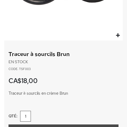
Passer
au
Traceur à sourcils Brun
début
de
EN STOCK
la
CODE: TSF003
Galerie
d’images
CA$18,00
Traceur à sourcils en crème Brun
QTÉ: