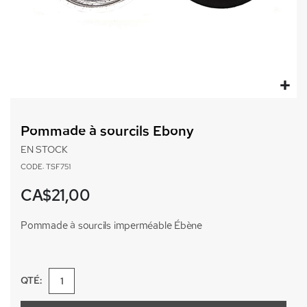
Passer
au
Pommade à sourcils Ebony
début
de
EN STOCK
la
CODE: TSF751
Galerie
d’images
CA$21,00
Pommade à sourcils imperméable Ébène
QTÉ: