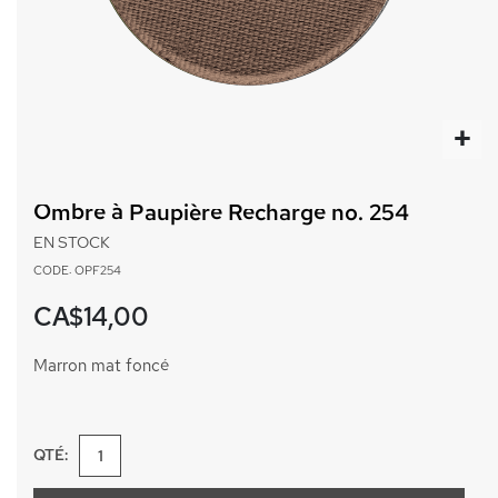
Passer
au
Ombre à Paupière Recharge no. 254
début
de
EN STOCK
la
CODE: OPF254
Galerie
d’images
CA$14,00
Marron mat foncé
QTÉ: