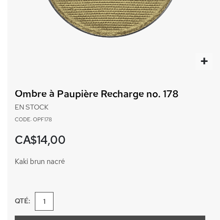
Passer
au
Ombre à Paupière Recharge no. 178
début
de
EN STOCK
la
CODE: OPF178
Galerie
d’images
CA$14,00
Kaki brun nacré
QTÉ: