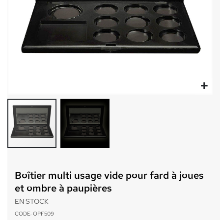
Passer
au
Boîtier multi usage vide pour fard à joues
début
et ombre à paupières
de
la
EN STOCK
Galerie
CODE: OPF509
d’images