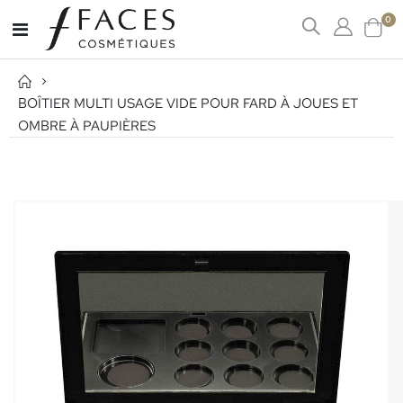
art
0
Affichage
Cart
navigation
BOÎTIER MULTI USAGE VIDE POUR FARD À JOUES ET
OMBRE À PAUPIÈRES
Passer
à
la
fin
de
la
galerie
d’images