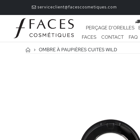
serviceclient@facescosmetiques.com
PERÇAGE D'OREILLES
FACES
CONTACT
FAQ
OMBRE À PAUPIÈRES CUITES WILD
Passer
à
la
fin
de
la