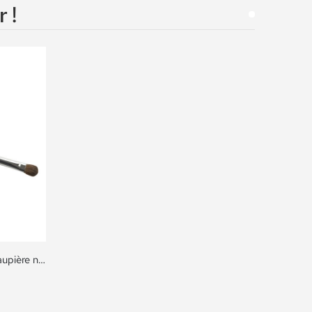
 !
Pinceau régulier pour ombre à paupière no. 104