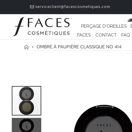
serviceclient@facescosmetiques.com
PERÇAGE D'OREILLES
FACES
CONTACT
FAQ
OMBRE À PAUPIÈRE CLASSIQUE NO. 414
Passer
à
la
fin
de
la