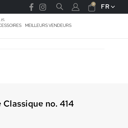
articles
0
FR
LANGUE
Cart
US
CESSOIRES
MEILLEURS VENDEURS
 Classique no. 414