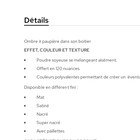
la
Galerie
Détails
d’images
Ombre à paupière dans son boitier
EFFET, COULEUR ET TEXTURE
Poudre soyeuse se mélangeant aisément.
Offert en 120 nuances.
Couleurs polyvalentes permettant de créer un éventail
Disponible en différent fini :
Mat
Satiné
Nacré
Super nacré
Avec paillettes