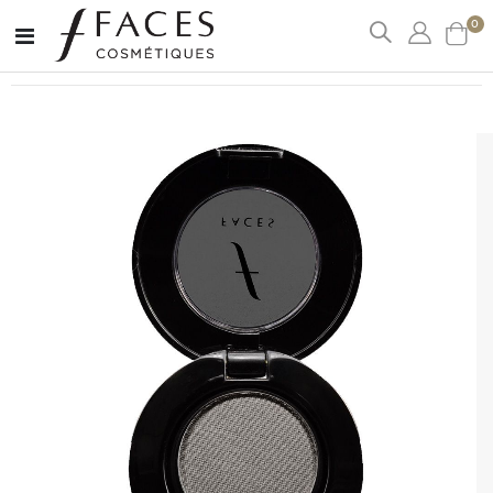
art
0
Affichage
Cart
navigation
Passer
à
la
fin
de
la
galerie
d’images