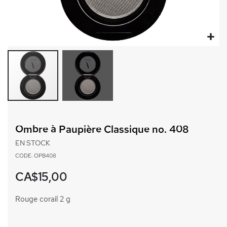
Passer
au
Ombre à Paupière Classique no. 408
début
de
EN STOCK
la
CODE: OPB408
Galerie
d’images
CA$15,00
Rouge corail 2 g