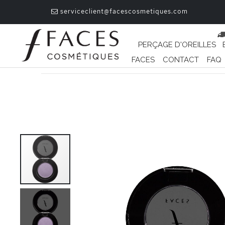
serviceclient@facescosmetiques.com
PERÇAGE D'OREILLES
FACES
CONTACT
FAQ
Passer
à
la
fin
de
la
galerie