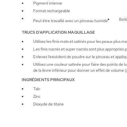
Pigment intense
Format rechargeable
Boit
Peut être travaillé avec un pinceau humide
TRUCS D’APPLICATION MAQUILLAGE
Utilisez les finis mats et satinés pour les peaux plus ma
Les finis nacrés et super nacrés sont plus appropriés p
Enlevez l’excédent de poudre sur le pinceau et appliquez
Utilisez une couleur satinée pour faire des points de lu
de la lèvre inférieur pour donner un effet de volume (
INGRÉDIENTS PRINCIPAUX
Talc
Zinc
Dioxyde de titane