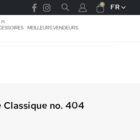
articles
0
FR
LANGUE
Cart
US
CESSOIRES
MEILLEURS VENDEURS
 Classique no. 404