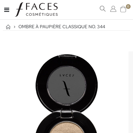
art
0
Affichage
Cart
navigation
OMBRE À PAUPIÈRE CLASSIQUE NO. 344
Passer
à
la
fin
de
la
galerie
d’images