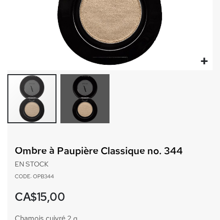
Passer
au
Ombre à Paupière Classique no. 344
début
de
EN STOCK
la
CODE: OPB344
Galerie
d’images
CA$15,00
Chamois cuivré 2 g