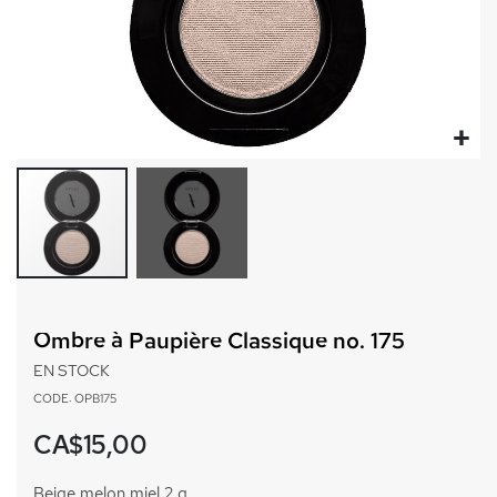
Passer
au
Ombre à Paupière Classique no. 175
début
de
EN STOCK
la
CODE: OPB175
Galerie
d’images
CA$15,00
Beige melon miel 2 g