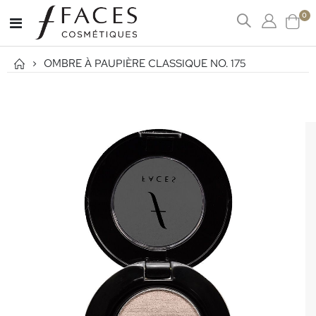
art
0
Affichage
Cart
navigation
OMBRE À PAUPIÈRE CLASSIQUE NO. 175
Passer
à
la
fin
de
la
galerie
d’images