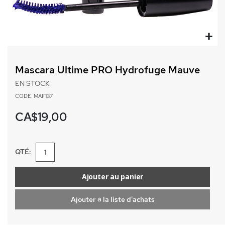
Passer
au
Mascara Ultime PRO Hydrofuge Mauve
début
de
EN STOCK
la
CODE: MAF137
Galerie
d’images
CA$19,00
QTÉ:
Ajouter au panier
Ajouter à la liste d'achats