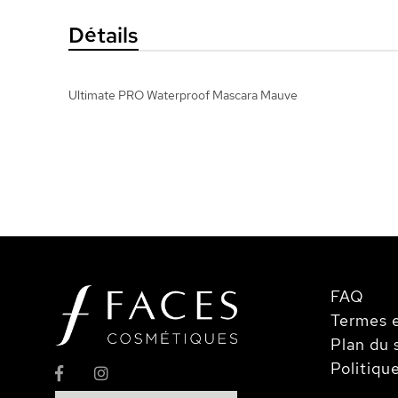
Galerie
Détails
d’images
Ultimate PRO Waterproof Mascara Mauve
FAQ
Termes e
Plan du 
Politiqu