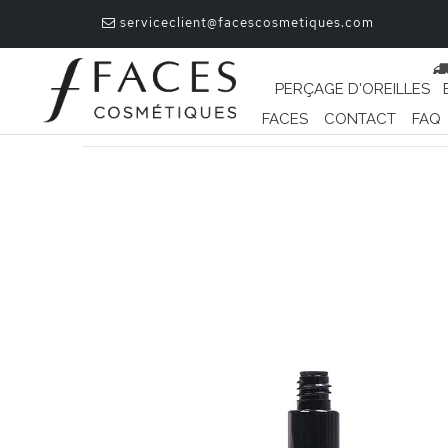
serviceclient@facescosmetiques.com
PERÇAGE D'OREILLES
FACES
CONTACT
FAQ
Passer
à
la
fin
de
la
galerie