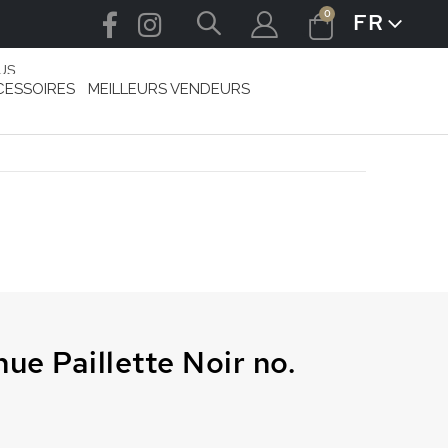
articles
0
FR
LANGUE
Cart
US
CESSOIRES
MEILLEURS VENDEURS
ue Paillette Noir no.