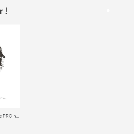
 !
Mascara Gel Imperméable Ultime PRO no.702