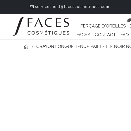
serviceclient@facescosmetiques.com
PERÇAGE D'OREILLES
FACES
CONTACT
FAQ
CRAYON LONGUE TENUE PAILLETTE NOIR NO
Passer
à
la
fin
de
la