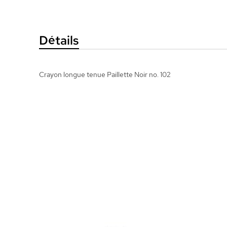
la
Galerie
d’images
Détails
Crayon longue tenue Paillette Noir no. 102