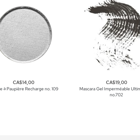
CA$14,00
CA$19,00
 à Paupière Recharge no. 109
Mascara Gel Imperméable Ult
no.702