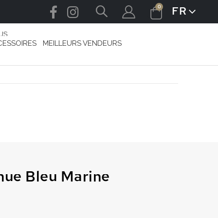
articles
0
FR
LANGUE
Cart
US
CESSOIRES
MEILLEURS VENDEURS
nue Bleu Marine