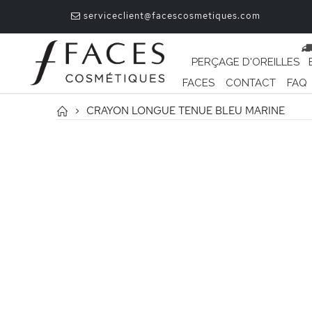
serviceclient@facescosmetiques.com
PERÇAGE D'OREILLES
FACES
CONTACT
FAQ
CRAYON LONGUE TENUE BLEU MARINE
Passer
à
la
fin
de
la