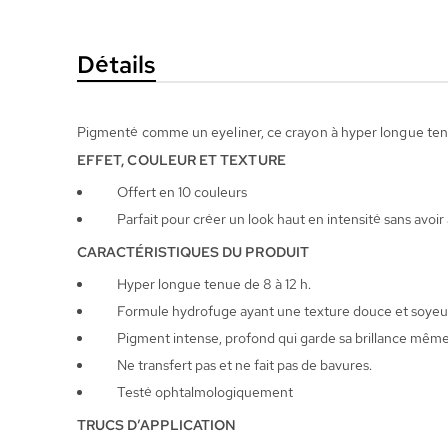
la
Galerie
Détails
d’images
Pigmenté comme un eyeliner, ce crayon à hyper longue ten
EFFET, COULEUR ET TEXTURE
Offert en 10 couleurs
Parfait pour créer un look haut en intensité sans avoir 
CARACTÉRISTIQUES DU PRODUIT
Hyper longue tenue de 8 à 12 h.
Formule hydrofuge ayant une texture douce et soyeuse 
Pigment intense, profond qui garde sa brillance même lor
Ne transfert pas et ne fait pas de bavures.
Testé ophtalmologiquement
TRUCS D’APPLICATION