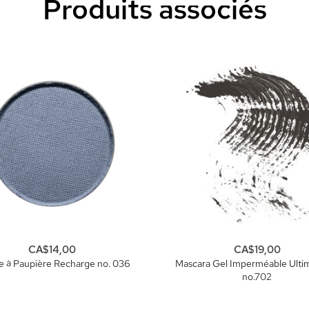
Produits associés
CA$14,00
CA$19,00
 à Paupière Recharge no. 036
Mascara Gel Imperméable Ult
no.702