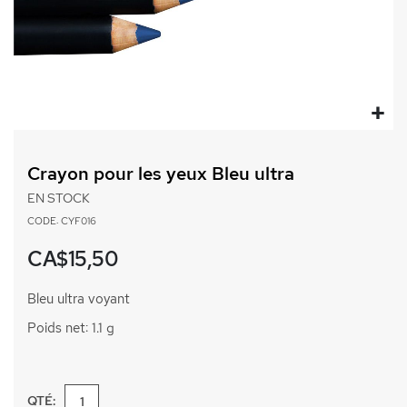
Passer
au
Crayon pour les yeux Bleu ultra
début
de
EN STOCK
la
CODE: CYF016
Galerie
d’images
CA$15,50
Bleu ultra voyant
Poids net: 1.1 g
QTÉ: