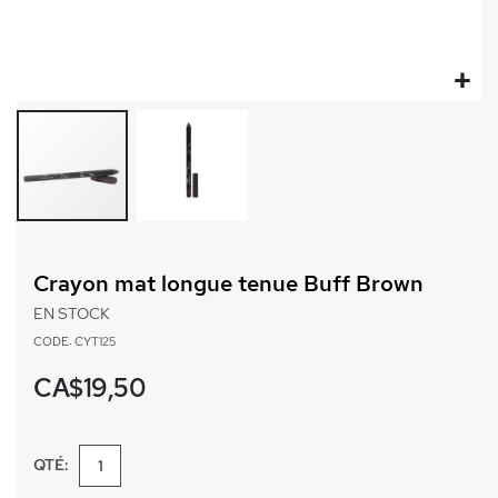
Passer
au
Crayon mat longue tenue Buff Brown
début
de
EN STOCK
la
CODE: CYT125
Galerie
d’images
CA$19,50
QTÉ: