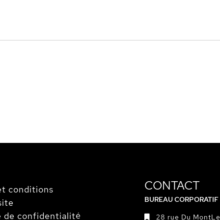
CONTACT
t conditions
BUREAU CORPORATIF
site
e de confidentialité
28 rue Du MontLe