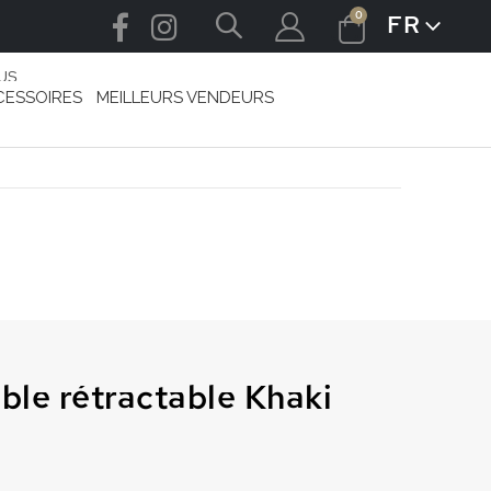
articles
0
FR
LANGUE
Cart
US
CESSOIRES
MEILLEURS VENDEURS
le rétractable Khaki