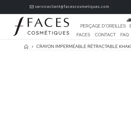
serviceclient@facescosmetiques.com
PERÇAGE D'OREILLES
FACES
CONTACT
FAQ
CRAYON IMPERMÉABLE RÉTRACTABLE KHAK
Passer
à
la
fin
de
la