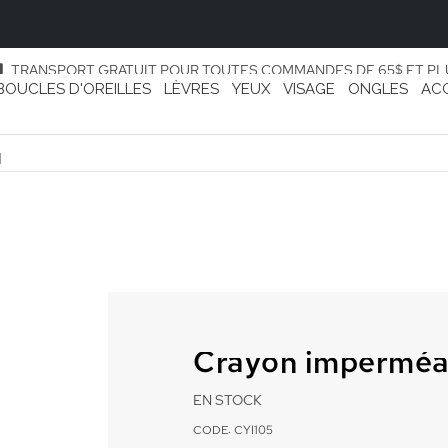
TRANSPORT GRATUIT POUR TOUTES COMMANDES DE 65$ ET PL
BOUCLES D'OREILLES
LÈVRES
YEUX
VISAGE
ONGLES
AC
I
Crayon imperméab
EN STOCK
CODE: CYI105