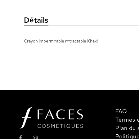
la
Galerie
Détails
d’images
Crayon imperméable rétractable Khaki
FAQ
Termes e
Plan du 
Politiqu