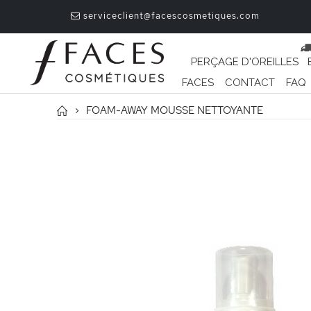
serviceclient@facescosmetiques.com
PERÇAGE D'OREILLES
FACES
CONTACT
FAQ
FOAM-AWAY MOUSSE NETTOYANTE
Passer
à
la
fin
de
la