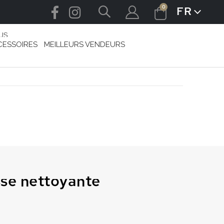
articles
0
FR
LANGUE
Cart
US
CESSOIRES
MEILLEURS VENDEURS
e nettoyante