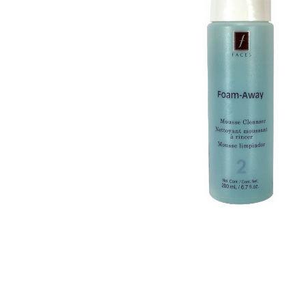
galerie
d’images
Passer
au
début
de