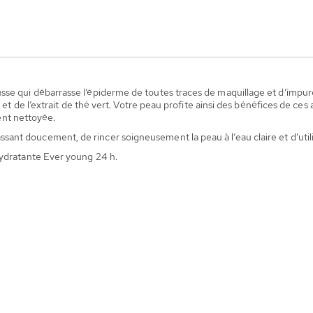
e qui débarrasse l’épiderme de toutes traces de maquillage et d’impuret
E et de l’extrait de thé vert. Votre peau profite ainsi des bénéfices de c
ment nettoyée.
t doucement, de rincer soigneusement la peau à l’eau claire et d’utilise
hydratante Ever young 24 h.