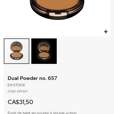
Passer
au
Dual Powder no. 657
début
de
EN STOCK
la
CODE: DPF657
Galerie
d’images
CA$31,50
Fond de teint en poudre à double action