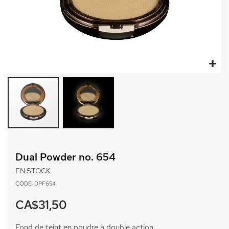
Passer
au
Dual Powder no. 654
début
de
EN STOCK
la
CODE: DPF654
Galerie
d’images
CA$31,50
Fond de teint en poudre à double action