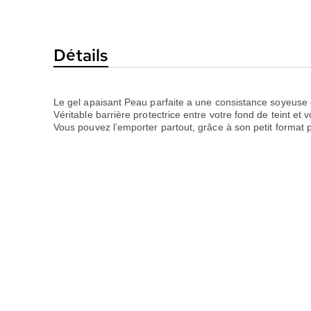
la
Galerie
d’images
Détails
Le gel apaisant Peau parfaite a une consistance soyeuse 
Véritable barrière protectrice entre votre fond de teint et 
Vous pouvez l’emporter partout, grâce à son petit format p