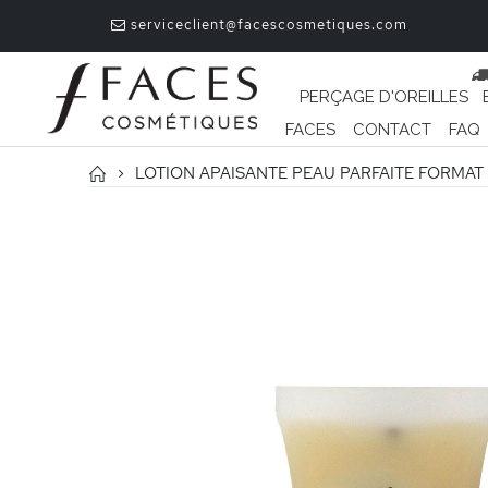
serviceclient@facescosmetiques.com
PERÇAGE D'OREILLES
FACES
CONTACT
FAQ
LOTION APAISANTE PEAU PARFAITE FORMAT
Passer
à
la
fin
de
la