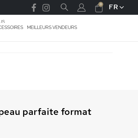
articles
0
FR
LANGUE
Cart
US
CESSOIRES
MEILLEURS VENDEURS
peau parfaite format