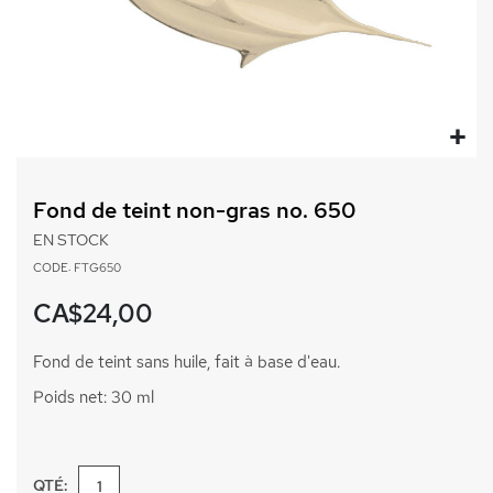
Passer
au
Fond de teint non-gras no. 650
début
de
EN STOCK
la
CODE: FTG650
Galerie
d’images
CA$24,00
Fond de teint sans huile, fait à base d'eau.
Poids net: 30 ml
QTÉ: