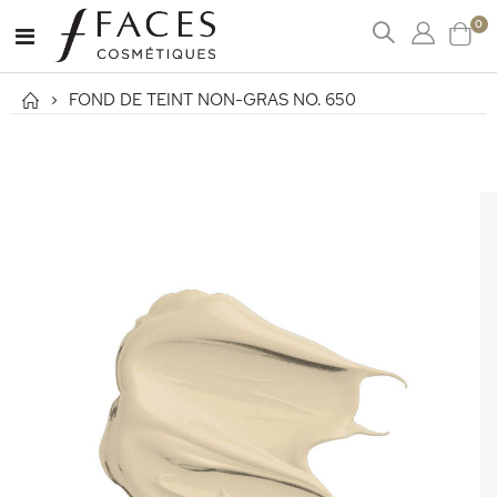
art
0
Affichage
Cart
navigation
FOND DE TEINT NON-GRAS NO. 650
Passer
à
la
fin
de
la
galerie
d’images