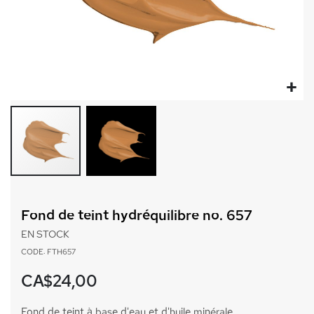
Passer
au
Fond de teint hydréquilibre no. 657
début
de
EN STOCK
la
CODE: FTH657
Galerie
d’images
CA$24,00
Fond de teint à base d'eau et d'huile minérale.