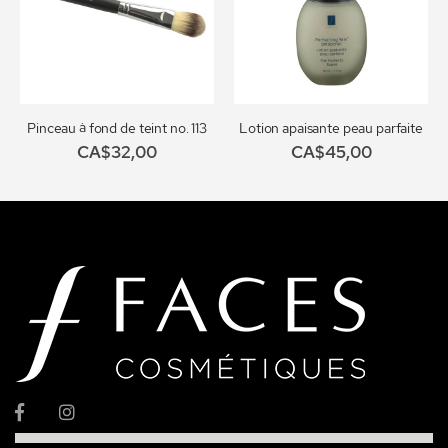
Pinceau à fond de teint no. 113
Lotion apaisante peau parfaite
CA$32,00
CA$45,00